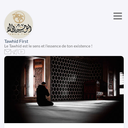
Tawhid First
Le Tawhid est le sens et l'essence de ton existence !